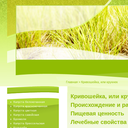
Главная
> Кривошейка, или крукнек
Кривошейка, или кр
Капуста белокочанная
Происхождение и р
Капуста краснокочанная
Капуста цветная
Пищевая ценность
Капуста савойская
Брокколи
Лечебные свойства
Капуста брюссельская
Кольраби