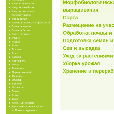
Морфобиологически
Капуста пекинская
Капуста китайская
выращивания
Капуста листовая
(декоративная)
Сорта
Кресс-салат
Горчица листовая (сарептская)
Размещение на учас
Горчица черная
Горчица белая
Обработка почвы и
Кресс водяной
Редис
Подготовка семян 
Редька
Репа
Сев и высадка
Брюква
Хрен
Уход за растениями
Катран
Картофель
Уборка урожая
Томат
Баклажан
Хранение и перераб
Перец овощной
Физалис
Огурец
Кабачок
Патиссон
Тыква
Арбуз
Дыня
Губка, или люффа
Кривошейка, или крукнек
Происхождение и