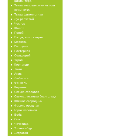
циклантера
Тыква восковая зимняя, или
бенинказа
Тыква фиголистная
Лук репчатый
Чеснок
Шалот
Порей
Батун, или татарка
Морковь
Петрушка
Пастернак
Сельдерей
Укроп
Кориандр
Тмин
Анис
Любисток
Фенхель
Кервель
Свекла столовая
Свекла листовая (мангольд)
Шпинат огородный
Фасоль овощная
Горох посевной
Бобы
Соя
Чечевица
Топинамбур
Эстрагон