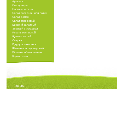
Артишок
Скорцонера
Овсяный корень
Салат посевной, или латук
Салат ромэн
Салат спаржевый
Цикорий салатный
Эндивий и эскариол
Ревень волнистый
Щавель кислый
Спаржа
Кукуруза сахарная
Шампиньон двуспоровый
Вёшенка обыкновенная
Карта сайта
RU
UA