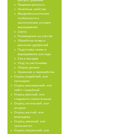
распространение
Пищевая ценность
Лечебные свойства
Морфобиологические
особенности и
экологические условия
выращивания
Сорта
Размещение на участке
Обработка почвы и
внесение удобрений
Подготовка семян и
выращивание рассады
Сев и высадка
Уход за растениями
Уборка урожая
Хранение и переработка
Огурец индийский, или
лагенария
Огурец мексиканский, или
чайот съедобный
Огурец красный, или
тладианта сомнительная
Огурец антильский, или
ангурия
Огурец желтый, или
момордика
Огурец змеиный, или
трихозантес
Огурец перуанский, или