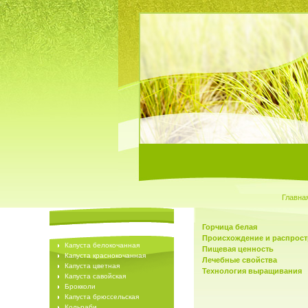
Главна
Горчица белая
Происхождение и распрос
Капуста белокочанная
Пищевая ценность
Капуста краснокочанная
Лечебные свойства
Капуста цветная
Технология выращивания
Капуста савойская
Брокколи
Капуста брюссельская
Кольраби