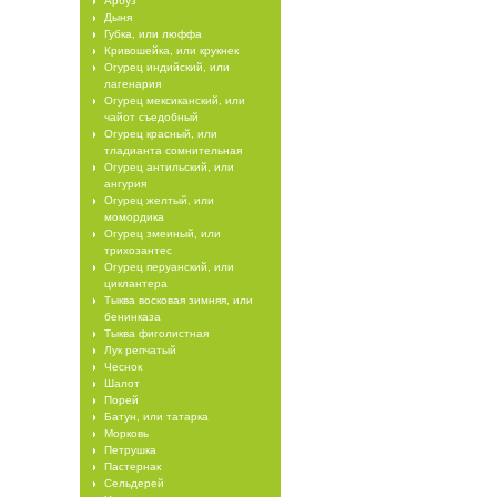
Арбуз
Дыня
Губка, или люффа
Кривошейка, или крукнек
Огурец индийский, или
лагенария
Огурец мексиканский, или
чайот съедобный
Огурец красный, или
тладианта сомнительная
Огурец антильский, или
ангурия
Огурец желтый, или
момордика
Огурец змеиный, или
трихозантес
Огурец перуанский, или
циклантера
Тыква восковая зимняя, или
бенинказа
Тыква фиголистная
Лук репчатый
Чеснок
Шалот
Порей
Батун, или татарка
Морковь
Петрушка
Пастернак
Сельдерей