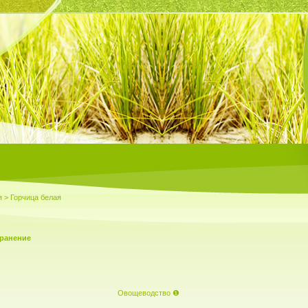
я
> Горчица белая
транение
Овощеводство
❶