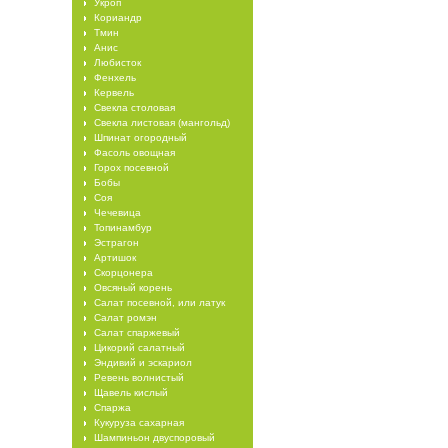
Укроп
Кориандр
Тмин
Анис
Любисток
Фенхель
Кервель
Свекла столовая
Свекла листовая (мангольд)
Шпинат огородный
Фасоль овощная
Горох посевной
Бобы
Соя
Чечевица
Топинамбур
Эстрагон
Артишок
Скорцонера
Овсяный корень
Салат посевной, или латук
Салат ромэн
Салат спаржевый
Цикорий салатный
Эндивий и эскариол
Ревень волнистый
Щавель кислый
Спаржа
Кукуруза сахарная
Шампиньон двуспоровый