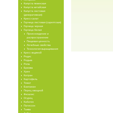
Капуста пекинская
Капуста китайская
Капуста листовая
(декоративная)
Кресс-салат
Горчица листовая (сарептская)
Горчица черная
Горчица белая
Происхождение и
распространение
Пищевая ценность
Лечебные свойства
Технология выращивания
Кресс водяной
Редис
Редька
Репа
Брюква
Хрен
Катран
Картофель
Томат
Баклажан
Перец овощной
Физалис
Огурец
Кабачок
Патиссон
Тыква