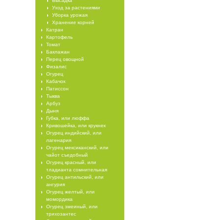
Высадка
Уход за растениями
Уборка урожая
Хранение корней
Катран
Картофель
Томат
Баклажан
Перец овощной
Физалис
Огурец
Кабачок
Патиссон
Тыква
Арбуз
Дыня
Губка, или люффа
Кривошейка, или крукнек
Огурец индийский, или
лагенария
Огурец мексиканский, или
чайот съедобный
Огурец красный, или
тладианта сомнительная
Огурец антильский, или
ангурия
Огурец желтый, или
момордика
Огурец змеиный, или
трихозантес