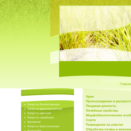
Главна
Хрен
Происхождение и распрос
Капуста белокочанная
Пищевая ценность
Капуста краснокочанная
Лечебные свойства
Капуста цветная
Морфобиологические особ
Капуста савойская
Сорта
Брокколи
Размещение на участке
Капуста брюссельская
Обработка почвы и внесен
Кольраби