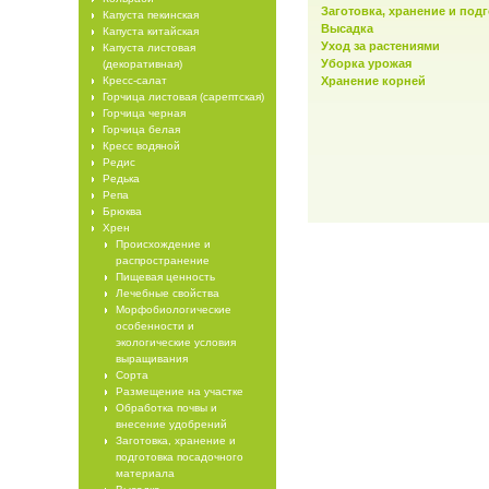
Заготовка, хранение и под
Капуста пекинская
Высадка
Капуста китайская
Уход за растениями
Капуста листовая
Уборка урожая
(декоративная)
Кресс-салат
Хранение корней
Горчица листовая (сарептская)
Горчица черная
Горчица белая
Кресс водяной
Редис
Редька
Репа
Брюква
Хрен
Происхождение и
распространение
Пищевая ценность
Лечебные свойства
Морфобиологические
особенности и
экологические условия
выращивания
Сорта
Размещение на участке
Обработка почвы и
внесение удобрений
Заготовка, хранение и
подготовка посадочного
материала