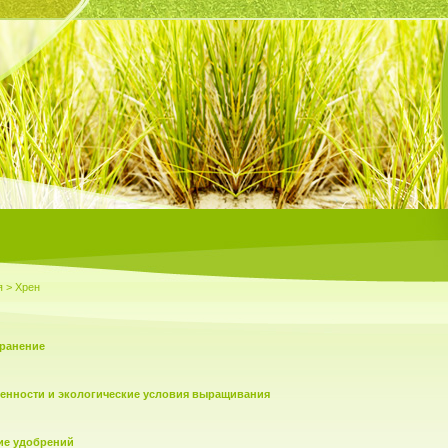
я
> Хрен
транение
енности и экологические условия выращивания
ие удобрений