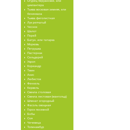
Огурец перуанский, или
циклантера
Тыква восковая зимняя, или
бенинказа
Тыква фиголистная
Лук репчатый
Чеснок
Шалот
Порей
Батун, или татарка
Морковь
Петрушка
Пастернак
Сельдерей
Укроп
Кориандр
Тмин
Анис
Любисток
Фенхель
Кервель
Свекла столовая
Свекла листовая (мангольд)
Шпинат огородный
Фасоль овощная
Горох посевной
Бобы
Соя
Чечевица
Топинамбур